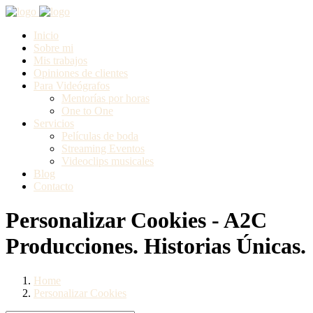
Inicio
Sobre mi
Mis trabajos
Opiniones de clientes
Para Videógrafos
Mentorías por horas
One to One
Servicios
Películas de boda
Streaming Eventos
Videoclips musicales
Blog
Contacto
Personalizar Cookies - A2C
Producciones. Historias Únicas.
Home
Personalizar Cookies