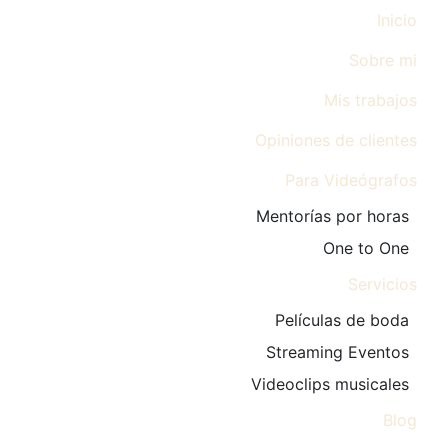
Inicio
Sobre mi
Mis trabajos
Opiniones de clientes
Para Videógrafos
Mentorías por horas
One to One
Servicios
Películas de boda
Streaming Eventos
Videoclips musicales
Blog