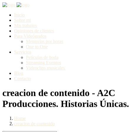
Inicio
Sobre mi
Mis trabajos
Opiniones de clientes
Para Videógrafos
Mentorías por horas
One to One
Servicios
Películas de boda
Streaming Eventos
Videoclips musicales
Blog
Contacto
creacion de contenido - A2C
Producciones. Historias Únicas.
Home
creacion de contenido